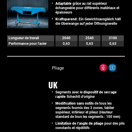
Adaptable
grâce au rail supérieur
échangeable pour différents matériaux et
épaisseurs
Kraftsparend:
Ein Gewichtsausgleich hält
die Oberwange auf jeder Öffnungsweite
Longueur de travail
2040
2540
3100
Performance pour l'acier
0,63
0,63
0,63
Pliage
UK
Segments avec le
dispositif de serrage
rapide
Schechtl d’origine
Modification sans outils
de tous les
segments fournis des 3 zones, tablier
supérieur, inférieur et plieur (Hauteur
standard de tous les segments : 100 mm)
Limitation de l’angle de pliage
pour des plis
constants et répétitifs