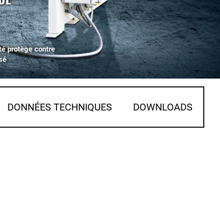
té protège contre
sé
DONNÉES TECHNIQUES
DOWNLOADS