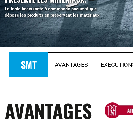
La table basculante à commande pneumatique
dépose les produits en préservant les matériaux
SMT
AVANTAGES
EXÉCUTION
AVANTAGES