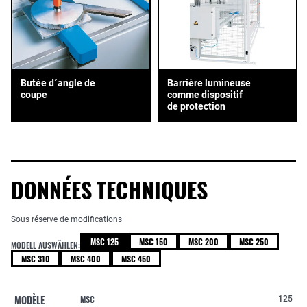
Butée d´angle de
Barrière lumineuse
coupe
comme dispositif
de protection
DONNÉES TECHNIQUES
Sous réserve de modifications
MSC 125
MSC 150
MSC 200
MSC 250
MODELL AUSWÄHLEN:
MSC 310
MSC 400
MSC 450
MODÈLE
MSC
125