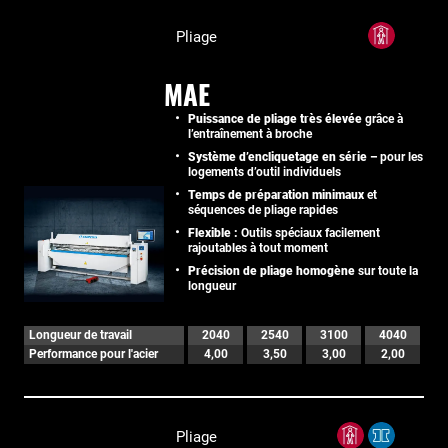
Pliage
MAE
Puissance de pliage très élevée
grâce à
l’entraînement à broche
Système d’encliquetage en série –
pour les
logements d’outil individuels
Temps de préparation minimaux
et
séquences de pliage rapides
Flexible :
Outils spéciaux facilement
rajoutables à tout moment
Précision de pliage homogène
sur toute la
longueur
Longueur de travail
2040
2540
3100
4040
Performance pour l'acier
4,00
3,50
3,00
2,00
Pliage