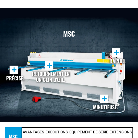
MSC
+
RAPIDE.
+
+
RETOURNEMENT EN
PRÉCISE.
UN CLIN D'ŒIL.
+
MINUTIEUSE.
AVANTAGES
EXÉCUTIONS
ÉQUIPEMENT DE SÉRIE
EXTENSIONS
MSC