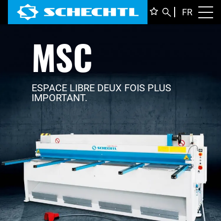
FRANÇ
FR
Toggl
MSC
DEUTS
ENGLI
ITALIA
ESPACE LIBRE DEUX FOIS PLUS
IMPORTANT.