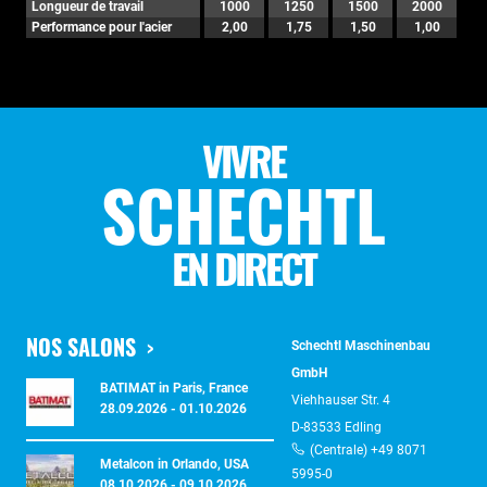
Longueur de travail
1000
1250
1500
2000
Performance pour l'acier
2,00
1,75
1,50
1,00
VIVRE
SCHECHTL
EN DIRECT
NOS SALONS
Schechtl Maschinenbau
GmbH
BATIMAT in Paris, France
Viehhauser Str. 4
28.09.2026 - 01.10.2026
D-83533 Edling
(Centrale) +49 8071
Metalcon in Orlando, USA
5995-0
08.10.2026 - 09.10.2026