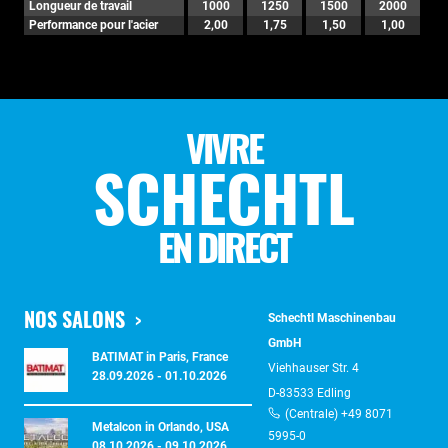
Longueur de travail
1000
1250
1500
2000
Performance pour l'acier
2,00
1,75
1,50
1,00
VIVRE
SCHECHTL
EN DIRECT
NOS SALONS
Schechtl Maschinenbau
GmbH
BATIMAT in Paris, France
Viehhauser Str. 4
28.09.2026 - 01.10.2026
D-83533 Edling
(Centrale) +49 8071
Metalcon in Orlando, USA
5995-0
08.10.2026 - 09.10.2026