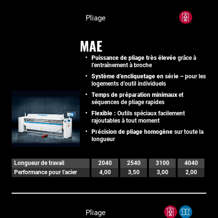
Pliage
MAE
Puissance de pliage très élevée
grâce à
l’entraînement à broche
Système d’encliquetage en série –
pour les
logements d’outil individuels
Temps de préparation minimaux
et
séquences de pliage rapides
Flexible :
Outils spéciaux facilement
rajoutables à tout moment
Précision de pliage homogène
sur toute la
longueur
Longueur de travail
2040
2540
3100
4040
Performance pour l'acier
4,00
3,50
3,00
2,00
Pliage