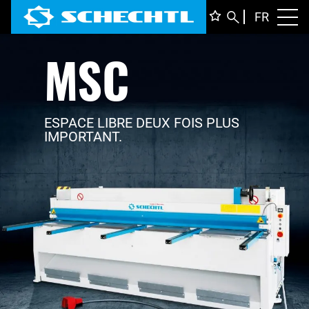
FRANÇ
FR
Toggl
MSC
DEUTS
ENGLI
ITALIA
ESPACE LIBRE DEUX FOIS PLUS
IMPORTANT.