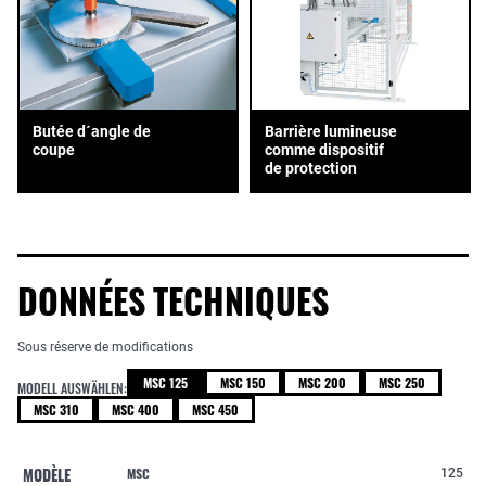
Butée d´angle de
Barrière lumineuse
coupe
comme dispositif
de protection
DONNÉES TECHNIQUES
Sous réserve de modifications
MSC 125
MSC 150
MSC 200
MSC 250
MODELL AUSWÄHLEN:
MSC 310
MSC 400
MSC 450
MODÈLE
MSC
125