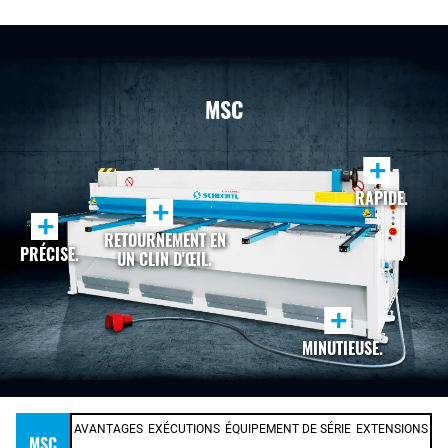
MSC
+
RAPIDE.
+
+
RETOURNEMENT EN
PRÉCISE.
UN CLIN D'ŒIL.
+
MINUTIEUSE.
AVANTAGES
EXÉCUTIONS
ÉQUIPEMENT DE SÉRIE
EXTENSIONS
MSC