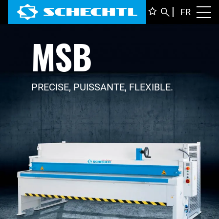
FRANÇ
FR
Toggl
MSB
DEUTS
ENGLI
ITALIA
PRECISE, PUISSANTE, FLEXIBLE.