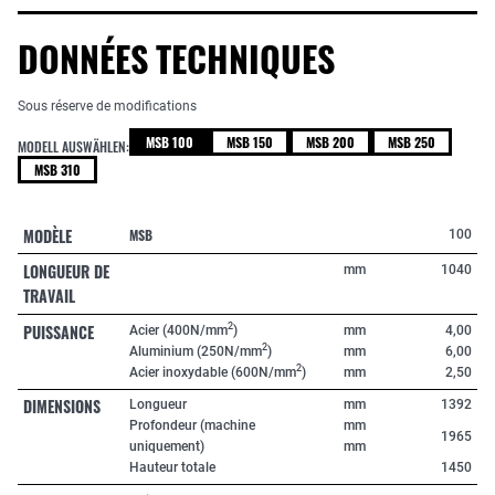
DONNÉES TECHNIQUES
Sous réserve de modifications
MSB 100
MSB 150
MSB 200
MSB 250
MODELL AUSWÄHLEN:
MSB 310
MODÈLE
MSB
100
LONGUEUR DE
mm
1040
TRAVAIL
PUISSANCE
2
Acier (400N/mm
)
mm
4,00
2
Aluminium (250N/mm
)
mm
6,00
2
Acier inoxydable (600N/mm
)
mm
2,50
DIMENSIONS
Longueur
mm
1392
Profondeur (machine
mm
1965
uniquement)
mm
Hauteur totale
1450