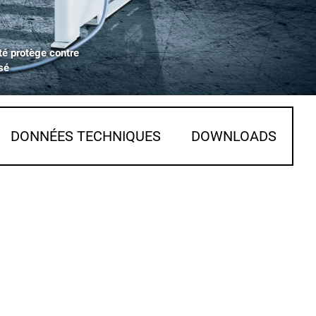
té protège contre
sé
DONNÉES TECHNIQUES
DOWNLOADS