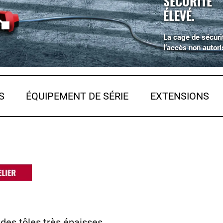
SÉCURITÉ
ÉLEVÉ.
La cage de sécuri
l’accès non autori
S
ÉQUIPEMENT DE SÉRIE
EXTENSIONS
es tôles très épaisses