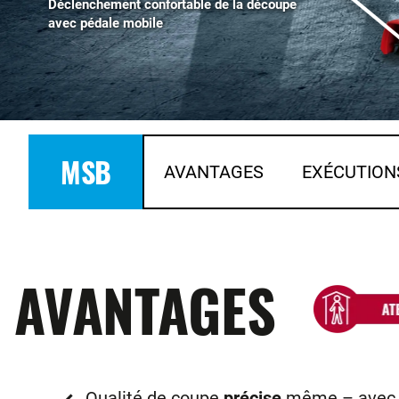
Déclenchement confortable de la découpe
avec pédale mobile
MSB
AVANTAGES
EXÉCUTION
AVANTAGES
Qualité de coupe
précise
même – avec d