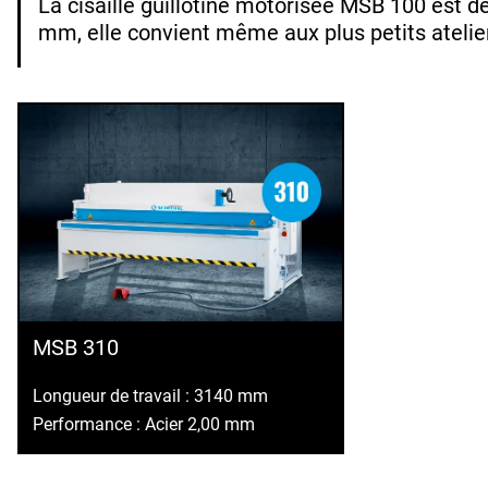
La cisaille guillotine motorisée MSB 100 est d
mm, elle convient même aux plus petits atelie
MSB 310
Longueur de travail : 3140 mm
Performance : Acier 2,00 mm