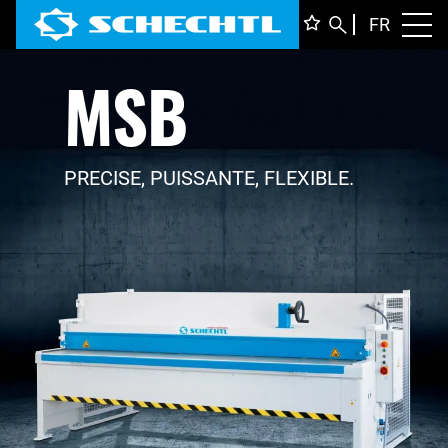
FRANÇ
FR
Toggl
MSB
DEUTS
ENGLI
ITALIA
PRECISE, PUISSANTE, FLEXIBLE.