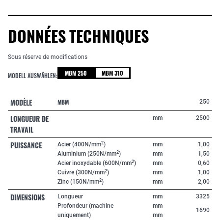
DONNÉES TECHNIQUES
Sous réserve de modifications
MBM 250
MBM 310
MODELL AUSWÄHLEN:
MODÈLE
MBM
250
LONGUEUR DE
mm
2500
TRAVAIL
PUISSANCE
2
Acier (400N/mm
)
mm
1,00
2
Aluminium (250N/mm
)
mm
1,50
2
Acier inoxydable (600N/mm
)
mm
0,60
2
Cuivre (300N/mm
)
mm
1,00
2
Zinc (150N/mm
)
mm
2,00
DIMENSIONS
Longueur
mm
3325
Profondeur (machine
mm
1690
uniquement)
mm