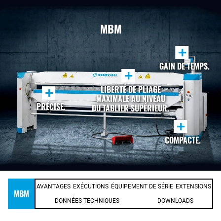
MBM
+
GAIN DE TEMPS.
+
LIBERTÉ DE PLIAGE
+
MAXIMALE AU NIVEAU
PRÉCISE.
DU TABLIER SUPÉRIEUR.
+
COMPACTE.
AVANTAGES
EXÉCUTIONS
ÉQUIPEMENT DE SÉRIE
EXTENSIONS
MBM
DONNÉES TECHNIQUES
DOWNLOADS