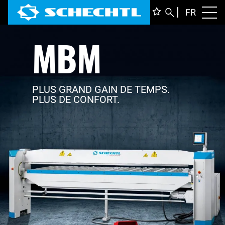
FRANÇ
FR
Toggl
MBM
DEUTS
ENGLI
ITALIA
PLUS GRAND GAIN DE TEMPS.
PLUS DE CONFORT.