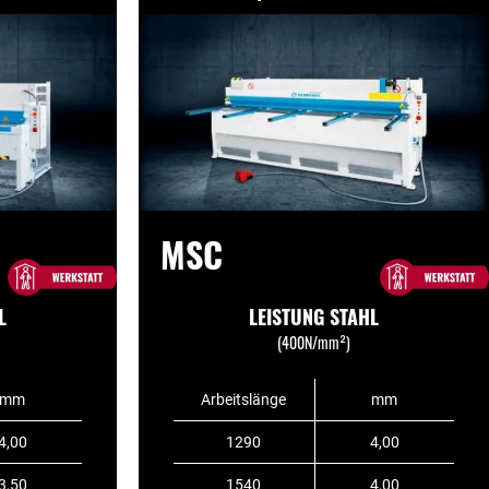
MSC
L
LEISTUNG STAHL
(400N/mm²)
mm
Arbeitslänge
mm
4,00
1290
4,00
3,50
1540
4,00