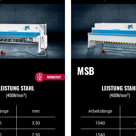
MSB
LEISTUNG STAHL
LEISTUNG STAH
(400N/mm²)
(400N/mm²)
länge
mm
Arbeitslänge
0
3,50
1040
0
2,50
1540