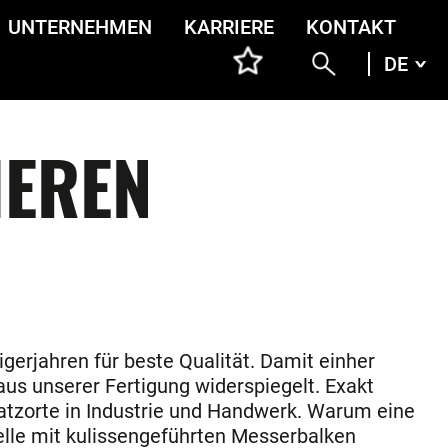
UNTERNEHMEN
KARRIERE
KONTAKT
DE
DEU
ENG
ITA
FRA
HEREN
gerjahren für beste Qualität. Damit einher
 aus unserer Fertigung widerspiegelt. Exakt
satzorte in Industrie und Handwerk. Warum eine
elle mit kulissengeführten Messerbalken