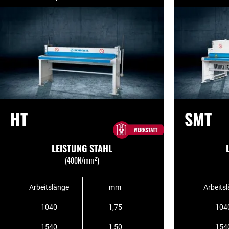
HT
SMT
LEISTUNG STAHL
(400N/mm²)
Arbeitslänge
mm
Arbeits
1040
1,75
104
1540
1,50
154