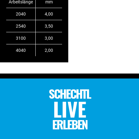
Arbeitslänge
mm
2040
4,00
2540
3,50
3100
3,00
4040
2,00
SCHECHTL
LIVE
ERLEBEN