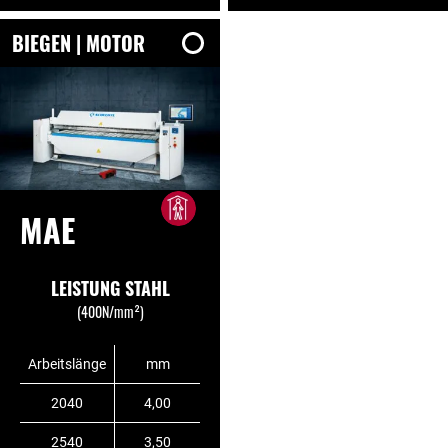
BIEGEN | MOTOR
MAE
LEISTUNG STAHL
(400N/mm²)
Arbeitslänge
mm
2040
4,00
2540
3,50