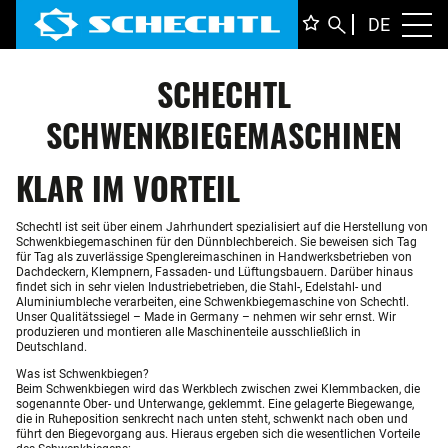
DEUTS
DE
Toggl
ENGLI
SCHECHTL
ITALIA
FRANÇ
SCHWENKBIEGEMASCHINEN
KLAR IM VORTEIL
Schechtl ist seit über einem Jahrhundert spezialisiert auf die Herstellung von
Schwenkbiegemaschinen für den Dünnblechbereich. Sie beweisen sich Tag
für Tag als zuverlässige Spenglereimaschinen in Handwerksbetrieben von
Dachdeckern, Klempnern, Fassaden- und Lüftungsbauern. Darüber hinaus
findet sich in sehr vielen Industriebetrieben, die Stahl-, Edelstahl- und
Aluminiumbleche verarbeiten, eine Schwenkbiegemaschine von Schechtl.
Unser Qualitätssiegel – Made in Germany – nehmen wir sehr ernst. Wir
produzieren und montieren alle Maschinenteile ausschließlich in
Deutschland.
Was ist Schwenkbiegen?
Beim Schwenkbiegen wird das Werkblech zwischen zwei Klemmbacken, die
sogenannte Ober- und Unterwange, geklemmt. Eine gelagerte Biegewange,
die in Ruheposition senkrecht nach unten steht, schwenkt nach oben und
führt den Biegevorgang aus. Hieraus ergeben sich die wesentlichen Vorteile