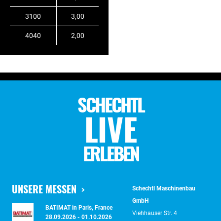
3100
3,00
4040
2,00
SCHECHTL
LIVE
ERLEBEN
UNSERE MESSEN
Schechtl Maschinenbau
GmbH
BATIMAT in Paris, France
Viehhauser Str. 4
28.09.2026 - 01.10.2026