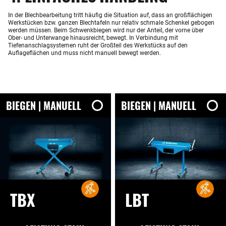
In der Blechbearbeitung tritt häufig die Situation auf, dass an großflächigen
Werkstücken bzw. ganzen Blechtafeln nur relativ schmale Schenkel gebogen
werden müssen. Beim Schwenkbiegen wird nur der Anteil, der vorne über
Ober- und Unterwange hinausreicht, bewegt. In Verbindung mit
Tiefenanschlagsystemen ruht der Großteil des Werkstücks auf den
Auflageflächen und muss nicht manuell bewegt werden.
BIEGEN | MANUELL
BIEGEN | MANUELL
TBX
LBT